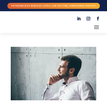
POTRZEBUJESZ WIĘKSZE ILOŚCI LUB FAKTURĘ TERMINOWĄ? NAPISZ!