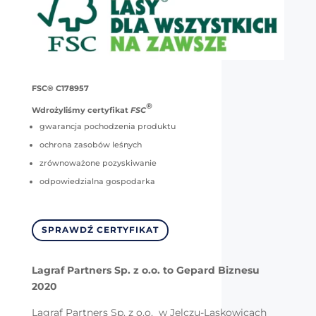
FSC® C178957
®
Wdrożyliśmy certyfikat
FSC
gwarancja pochodzenia produktu
ochrona zasobów leśnych
zrównoważone pozyskiwanie
odpowiedzialna gospodarka
SPRAWDŹ CERTYFIKAT
Lagraf Partners Sp. z o.o. to Gepard Biznesu
2020
Lagraf Partners Sp. z o.o. w Jelczu-Laskowicach