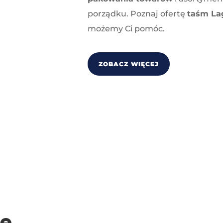
porządku. Poznaj ofertę
taśm Lag
możemy Ci pomóc.
ZOBACZ WIĘCEJ
e