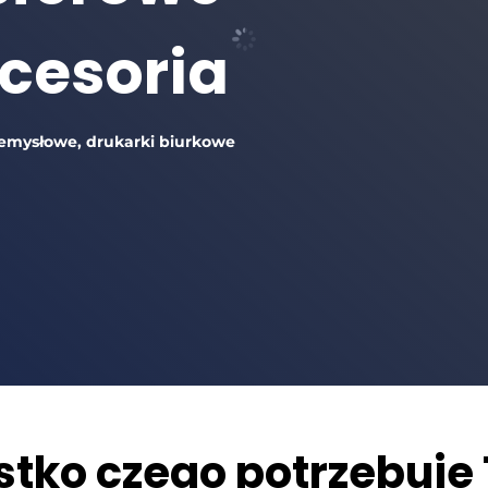
kcesoria
zemysłowe, drukarki biurkowe
tko czego potrzebuje