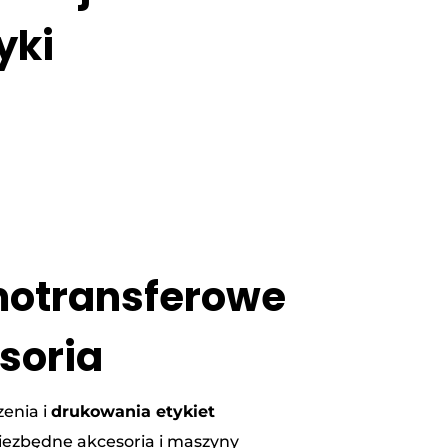
yki
motransferowe
esoria
enia i
drukowania etykiet
niezbędne akcesoria i maszyny