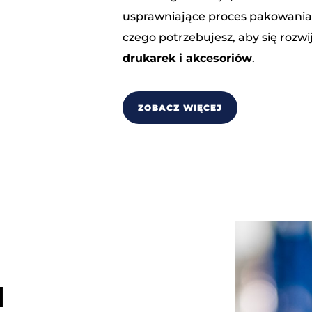
usprawniające proces pakowania i
czego potrzebujesz, aby się rozw
drukarek i akcesoriów
.
ZOBACZ WIĘCEJ
I