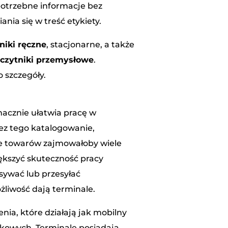
potrzebne informacje bez
nia się w treść etykiety.
niki ręczne
, stacjonarne, a także
z
czytniki przemysłowe
.
o szczegóły.
acznie ułatwia pracę w
Bez tego katalogowanie,
e towarów zajmowałoby wiele
iększyć skuteczność pracy
sywać lub przesyłać
liwość dają terminale.
enia, które działają jak mobilny
kowych. Terminale posiadają