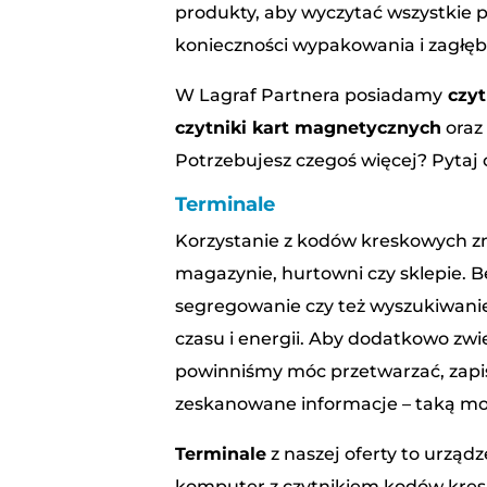
produkty, aby wyczytać wszystkie 
konieczności wypakowania i zagłębia
W Lagraf Partnera posiadamy
czyt
czytniki kart magnetycznych
ora
Potrzebujesz czegoś więcej? Pytaj 
Terminale
Korzystanie z kodów kreskowych zn
magazynie, hurtowni czy sklepie. 
segregowanie czy też wyszukiwani
czasu i energii. Aby dodatkowo zw
powinniśmy móc przetwarzać, zapi
zeskanowane informacje – taką moż
Terminale
z naszej oferty to urządz
komputer z czytnikiem kodów kres