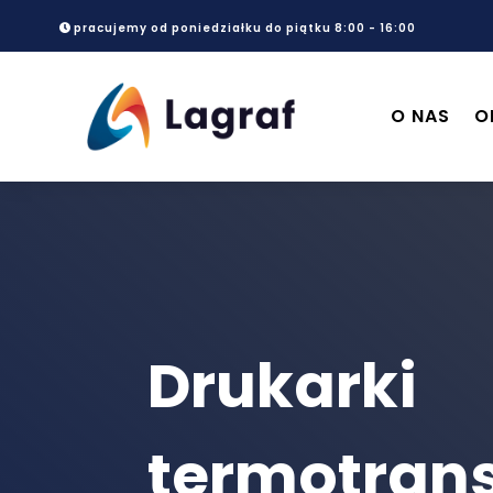
pracujemy od poniedziałku do piątku 8:00 - 16:00
O NAS
O
Drukarki
termotran