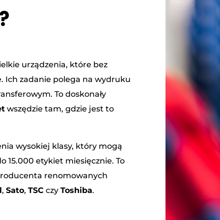
?
elkie urządzenia, które bez
. Ich zadanie polega na wydruku
ransferowym. To doskonały
et
wszędzie tam, gdzie jest to
enia wysokiej klasy, który mogą
15.000 etykiet miesięcznie. To
 producenta renomowanych
l
,
Sato
,
TSC
czy
Toshiba
.