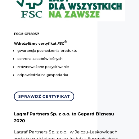
FSC® C178957
®
Wdrożyliśmy certyfikat
FSC
gwarancja pochodzenia produktu
ochrona zasobów leśnych
zrównoważone pozyskiwanie
odpowiedzialna gospodarka
SPRAWDŹ CERTYFIKAT
Lagraf Partners Sp. z o.o. to Gepard Biznesu
2020
Lagraf Partners Sp. z o.o. w Jelczu-Laskowicach
została wyróżniona przez Instytut Europejskiego