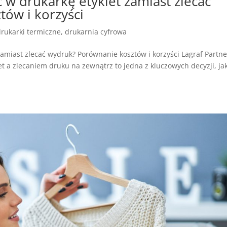
 w drukarkę etykiet zamiast zlecać
ów i korzyści
drukarki termiczne
,
drukarnia cyfrowa
amiast zlecać wydruk? Porównanie kosztów i korzyści Lagraf Partne
 a zlecaniem druku na zewnątrz to jedna z kluczowych decyzji, ja