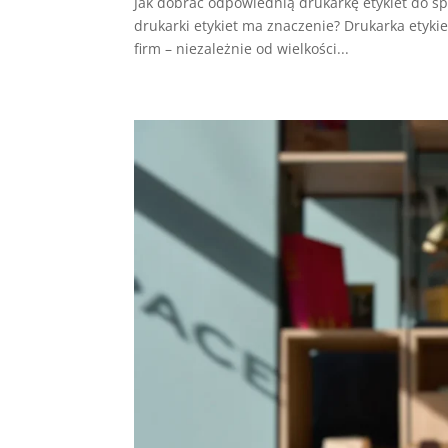
Jak dobrać odpowiednią drukarkę etykiet do sp
drukarki etykiet ma znaczenie? Drukarka etyk
firm – niezależnie od wielkości...