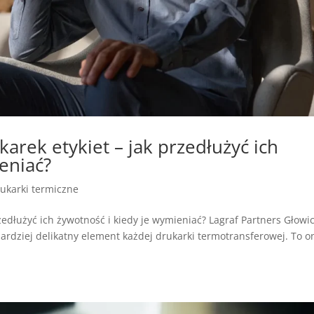
arek etykiet – jak przedłużyć ich
eniać?
ukarki termiczne
zedłużyć ich żywotność i kiedy je wymieniać? Lagraf Partners Głowi
bardziej delikatny element każdej drukarki termotransferowej. To o