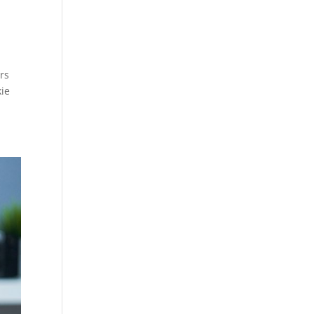
rs
kie