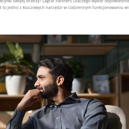
ecyfiki swojej branży? Lagraf Partners Dlaczego wybór odpowiednie
iet to jedno z kluczowych narzędzi w codziennym funkcjonowaniu wi