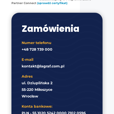
Partner Connect
(sprawdź certyfikat)
Zamówienia
Numer telefonu
+48 728 739 000
E-mail
kontakt@lagraf.com.pl
Adres
ul. Dziuplińska 2
55-220 Miłoszyce
Wrocław
Konta bankowe:
PLN - 55 1020 5242 0000 2102 0596