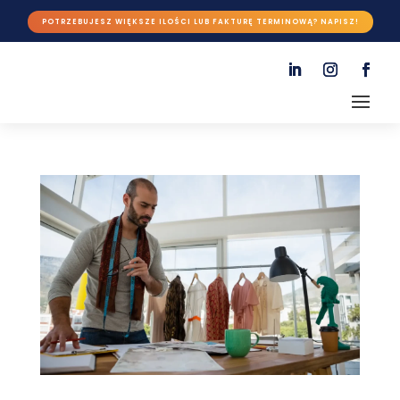
POTRZEBUJESZ WIĘKSZE ILOŚCI LUB FAKTURĘ TERMINOWĄ? NAPISZ!