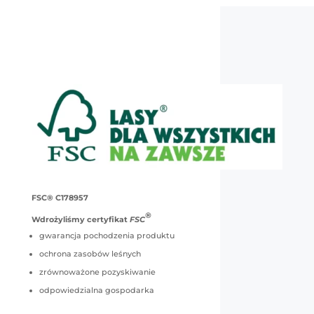
FSC® C178957
®
Wdrożyliśmy certyfikat
FSC
gwarancja pochodzenia produktu
ochrona zasobów leśnych
zrównoważone pozyskiwanie
odpowiedzialna gospodarka