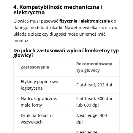
4. Kompatybilność mechaniczna i
elektryczna
Głowica musi pasować
fizycznie i elektronicznie
do
danego modelu drukarki. Nawet niewielka różnica w
układzie złącz czy długości może uniemożliwić
montaż.
Do jakich zastosowań wybrać konkretny typ
głowicy?
Rekomendowany
Zastosowanie
typ głowicy
Etykiety papierowe,
Flat‑head, 203 dpi
logistyczne
Nadruki graficzne,
Flat‑head, 300 dpi
małe fonty
lub 600 dpi
Druk na foliach i
Near‑edge, 300
wszywkach
dpi
Near‑edge,