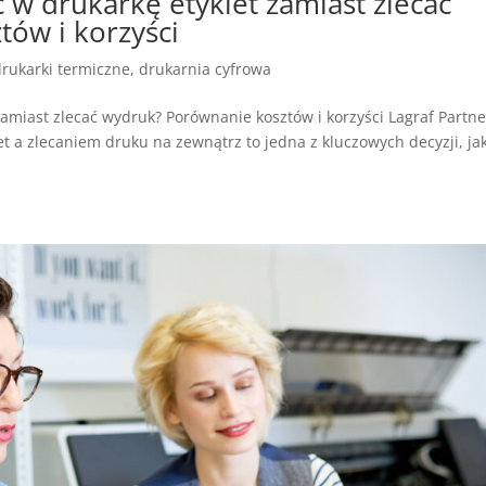
 w drukarkę etykiet zamiast zlecać
ów i korzyści
drukarki termiczne
,
drukarnia cyfrowa
amiast zlecać wydruk? Porównanie kosztów i korzyści Lagraf Partne
 a zlecaniem druku na zewnątrz to jedna z kluczowych decyzji, ja