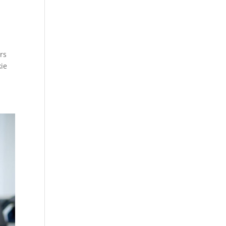
rs
kie