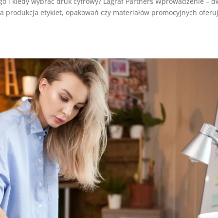
ego i kiedy wybrać druk cyfrowy? Lagraf Partners Wprowadzenie – 
a produkcja etykiet, opakowań czy materiałów promocyjnych oferu