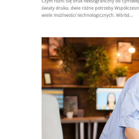
Czym różni się druk fleksograficzny od cyfrow
światy druku, dwie różne potrzeby Współczesn
wiele możliwości technologicznych. Wśród...