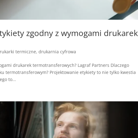
etykiety zgodny z wymogami drukare
rukarki termiczne
,
drukarnia cyfrowa
mogami drukarek termotransferowych? Lagraf Partners Dlaczego
u termotransferowym? Projektowanie etykiety to nie tylko kwestia
go to...