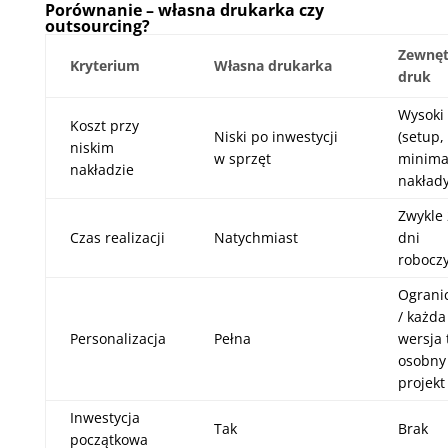
Porównanie – własna drukarka czy
outsourcing?
Zewnęt
Kryterium
Własna drukarka
druk
Wysoki
Koszt przy
Niski po inwestycji
(setup,
niskim
w sprzęt
minima
nakładzie
nakłady
Zwykle
Czas realizacji
Natychmiast
dni
robocz
Ograni
/ każda
Personalizacja
Pełna
wersja 
osobny
projekt
Inwestycja
Tak
Brak
początkowa