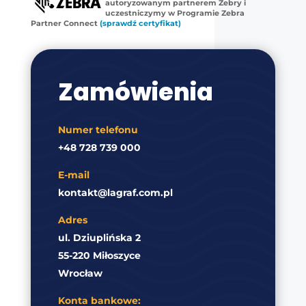
autoryzowanym partnerem Zebry i
uczestniczymy w Programie Zebra
Partner Connect
(sprawdź certyfikat)
Zamówienia
Numer telefonu
+48 728 739 000
E-mail
kontakt@lagraf.com.pl
Adres
ul. Dziuplińska 2
55-220 Miłoszyce
Wrocław
Konta bankowe: