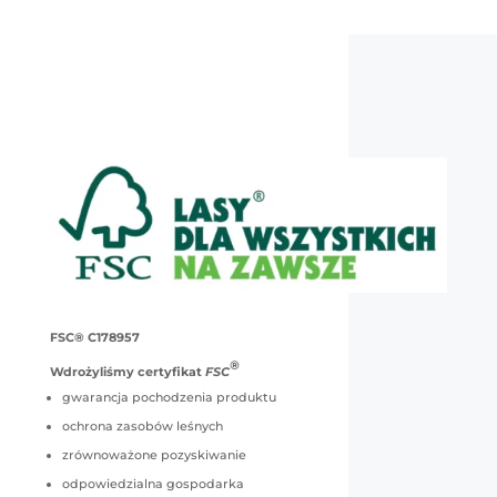
FSC® C178957
®
Wdrożyliśmy certyfikat
FSC
gwarancja pochodzenia produktu
ochrona zasobów leśnych
zrównoważone pozyskiwanie
odpowiedzialna gospodarka