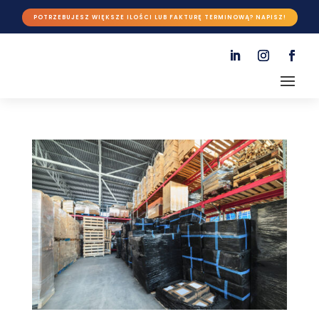
POTRZEBUJESZ WIĘKSZE ILOŚCI LUB FAKTURĘ TERMINOWĄ? NAPISZ!