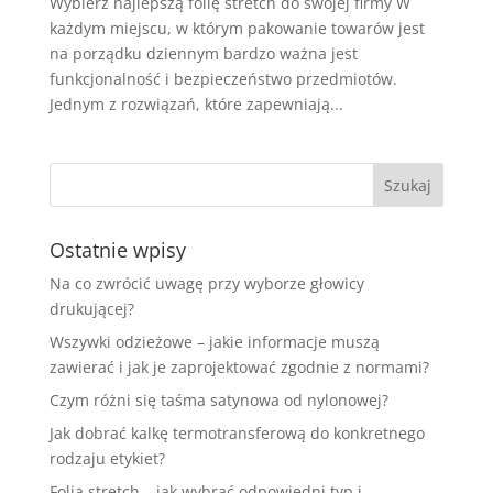
Wybierz najlepszą folię stretch do swojej firmy W
każdym miejscu, w którym pakowanie towarów jest
na porządku dziennym bardzo ważna jest
funkcjonalność i bezpieczeństwo przedmiotów.
Jednym z rozwiązań, które zapewniają...
Ostatnie wpisy
Na co zwrócić uwagę przy wyborze głowicy
drukującej?
Wszywki odzieżowe – jakie informacje muszą
zawierać i jak je zaprojektować zgodnie z normami?
Czym różni się taśma satynowa od nylonowej?
Jak dobrać kalkę termotransferową do konkretnego
rodzaju etykiet?
Folia stretch – jak wybrać odpowiedni typ i