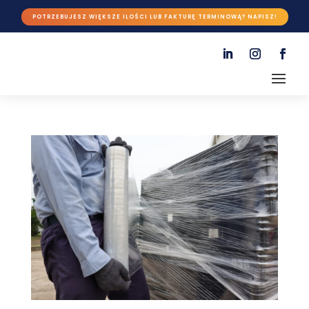
POTRZEBUJESZ WIĘKSZE ILOŚCI LUB FAKTURĘ TERMINOWĄ? NAPISZ!