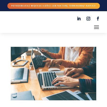
POTRZEBUJESZ WIĘKSZE ILOŚCI LUB FAKTURĘ TERMINOWĄ? NAPISZ!