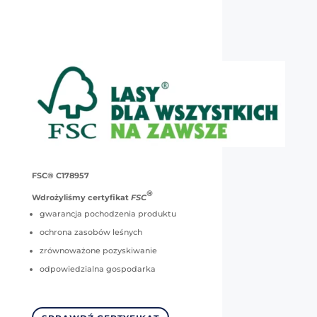
FSC® C178957
®
Wdrożyliśmy certyfikat
FSC
gwarancja pochodzenia produktu
ochrona zasobów leśnych
zrównoważone pozyskiwanie
odpowiedzialna gospodarka