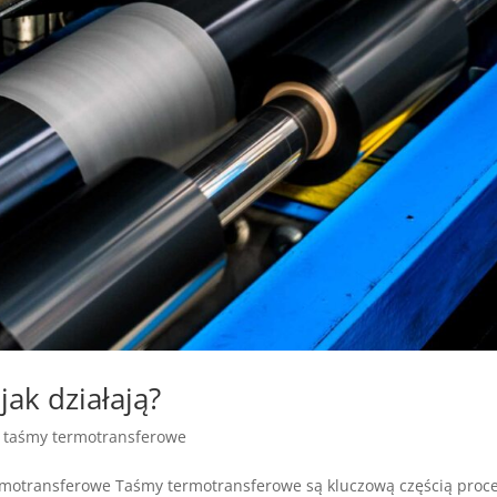
jak działają?
|
taśmy termotransferowe
termotransferowe Taśmy termotransferowe są kluczową częścią proc