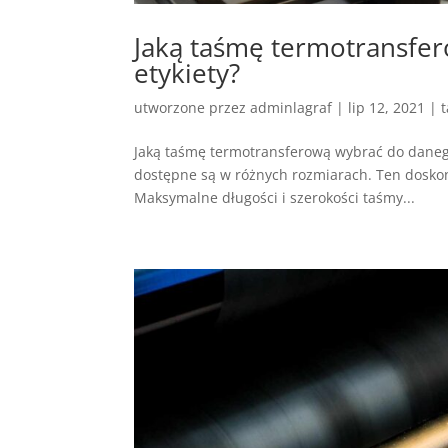
Jaką taśmę termotransfe
etykiety?
utworzone przez
adminlagraf
|
lip 12, 2021
|
Jaką taśmę termotransferową wybrać do daneg
dostępne są w różnych rozmiarach. Ten doskon
Maksymalne długości i szerokości taśmy...