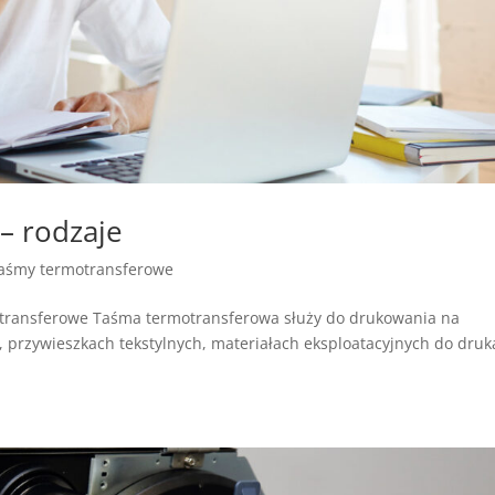
– rodzaje
aśmy termotransferowe
otransferowe Taśma termotransferowa służy do drukowania na
h, przywieszkach tekstylnych, materiałach eksploatacyjnych do druk