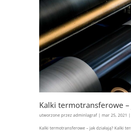
Kalki termotransferowe – 
utworzone przez
adminlagraf
|
mar 25, 2021
Kalki termotransferowe – jak działają? Kalki 