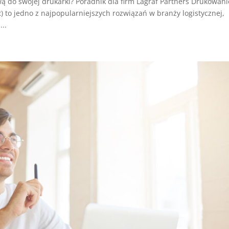
ą do swojej drukarki? Poradnik dla firm Lagraf Partners Drukowani
) to jedno z najpopularniejszych rozwiązań w branży logistycznej,
..