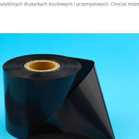
atybilnych drukarkach biurkowych i przemysłowych. Chociaż może