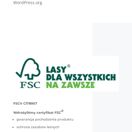
WordPress.org
FSC® C178957
®
Wdrożyliśmy certyfikat
FSC
gwarancja pochodzenia produktu
ochrona zasobów leśnych