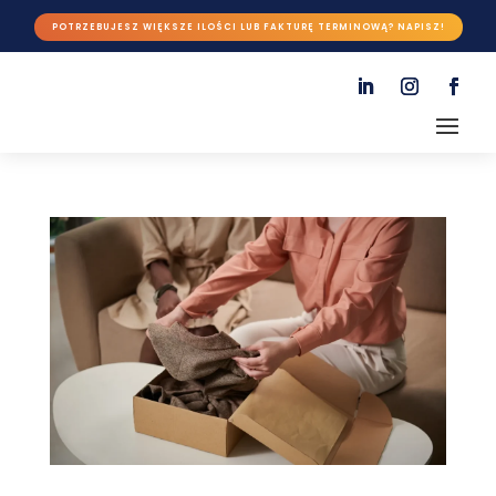
POTRZEBUJESZ WIĘKSZE ILOŚCI LUB FAKTURĘ TERMINOWĄ? NAPISZ!