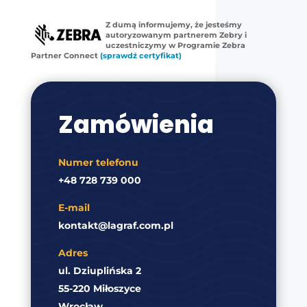
Z dumą informujemy, że jesteśmy
autoryzowanym partnerem Zebry i
uczestniczymy w Programie Zebra
Partner Connect
(sprawdź certyfikat)
Zamówienia
Numer telefonu
+48 728 739 000
E-mail
kontakt@lagraf.com.pl
Adres
ul. Dziuplińska 2
55-220 Miłoszyce
Wrocław