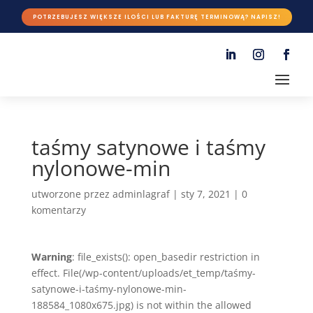
POTRZEBUJESZ WIĘKSZE ILOŚCI LUB FAKTURĘ TERMINOWĄ? NAPISZ!
taśmy satynowe i taśmy
nylonowe-min
utworzone przez
adminlagraf
|
sty 7, 2021
|
0
komentarzy
Warning
: file_exists(): open_basedir restriction in
effect. File(/wp-content/uploads/et_temp/taśmy-
satynowe-i-taśmy-nylonowe-min-
188584_1080x675.jpg) is not within the allowed