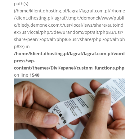
path(s):
(/home/klient.dhosting.pl/lagraf/lagraf.com.pl/:/home
/klient.dhosting.pl/lagraf/.tmp/:/demonek/www/publi
c/bledy.demonek.com/:/usr/local/lsws/share/autoind
ex:/usr/local/php/:/dev/urandom:/opt/alt/php83/usr/
share/pear/:/opt/alt/php83/usr/share/php:/opt/alt/ph
p83/) in
/home/klient.dhosting.pl/lagraf/lagraf.com.pl/word
press/wp-
content/themes/Divi/epanel/custom_functions.php
on line
1540