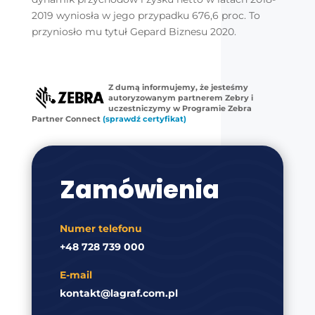
2019 wyniosła w jego przypadku 676,6 proc. To
przyniosło mu tytuł Gepard Biznesu 2020.
Z dumą informujemy, że jesteśmy
autoryzowanym partnerem Zebry i
uczestniczymy w Programie Zebra
Partner Connect
(sprawdź certyfikat)
Zamówienia
Numer telefonu
+48 728 739 000
E-mail
kontakt@lagraf.com.pl