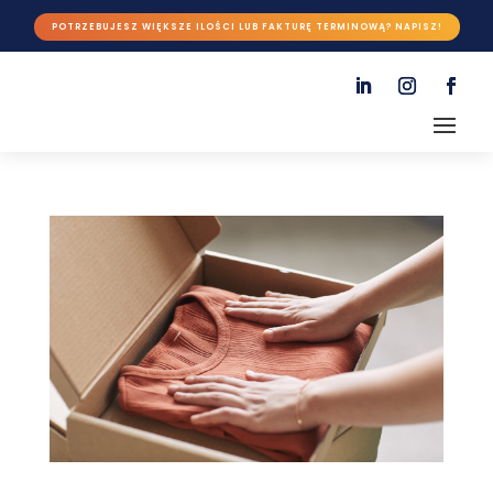
POTRZEBUJESZ WIĘKSZE ILOŚCI LUB FAKTURĘ TERMINOWĄ? NAPISZ!