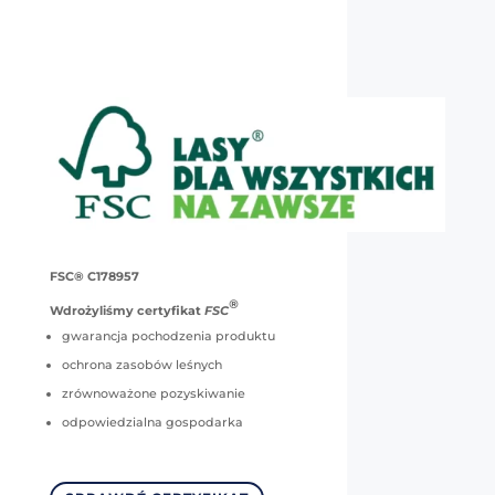
FSC® C178957
®
Wdrożyliśmy certyfikat
FSC
gwarancja pochodzenia produktu
ochrona zasobów leśnych
zrównoważone pozyskiwanie
odpowiedzialna gospodarka