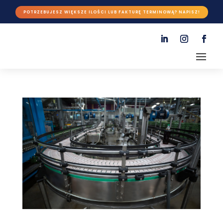
POTRZEBUJESZ WIĘKSZE ILOŚCI LUB FAKTURĘ TERMINOWĄ? NAPISZ!