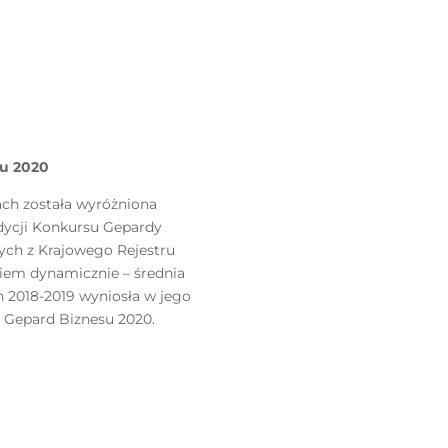
su 2020
cach została wyróżniona
edycji Konkursu Gepardy
ych z Krajowego Rejestru
iem dynamicznie – średnia
h 2018-2019 wyniosła w jego
ł Gepard Biznesu 2020.