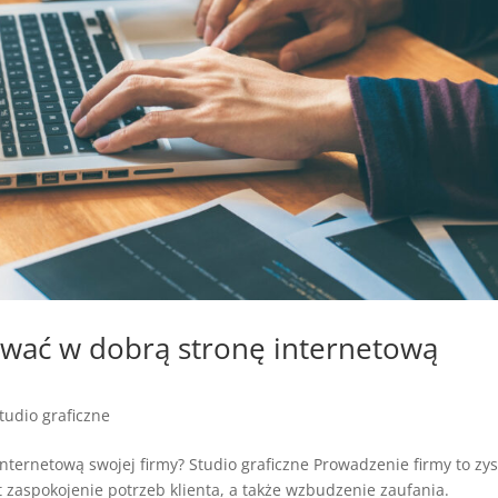
ować w dobrą stronę internetową
tudio graficzne
ternetową swojej firmy? Studio graficzne Prowadzenie firmy to zys
t zaspokojenie potrzeb klienta, a także wzbudzenie zaufania.