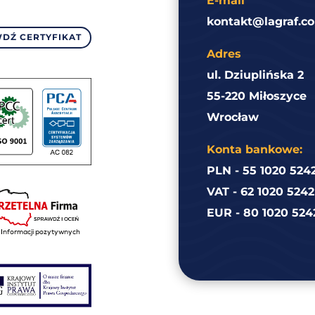
E-mail
kontakt@lagraf.co
DŹ CERTYFIKAT
Adres
ul. Dziuplińska 2
55-220 Miłoszyce
Wrocław
Konta bankowe:
PLN - 55 1020 524
VAT - 62 1020 524
EUR - 80 1020 524