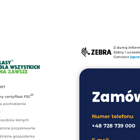
Z dumą infor
Zebry i uczes
Connect
(spra
957
Zamów
®
y certyfikat
FSC
a pochodzenia
u
Numer telefonu
zasobów leśnych
+48 728 739 000
ażone pozyskiwanie
zialna gospodarka