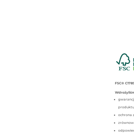
FSC® C178
Wdrożyliśm
gwarancj
produkt
ochrona 
zrównow
odpowied