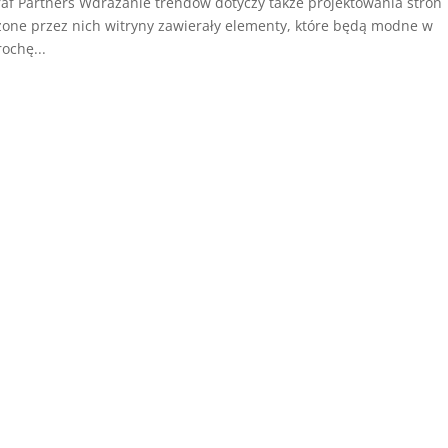
af Partners Wdrażanie trendów dotyczy także projektowania stron
rzone przez nich witryny zawierały elementy, które będą modne w
ochę...