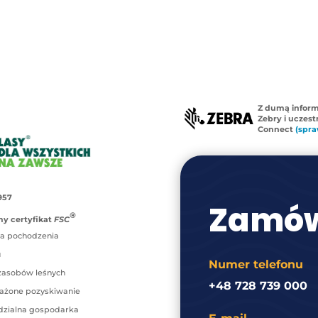
Z dumą infor
Zebry i uczes
Connect
(spra
957
Zamów
®
y certyfikat
FSC
a pochodzenia
u
Numer telefonu
zasobów leśnych
+48 728 739 000
ażone pozyskiwanie
zialna gospodarka