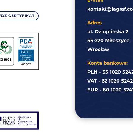
E-mail
kontakt@lagraf.co
DŹ CERTYFIKAT
Adres
ul. Dziuplińska 2
55-220 Miłoszyce
Wrocław
Konta bankowe:
PLN - 55 1020 524
VAT - 62 1020 524
EUR - 80 1020 524