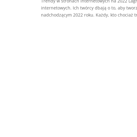
Trendy w stronach internetowych na 2022 Lagr
internetowych. Ich twórcy dbają o to, aby two
nadchodzącym 2022 roku. Każdy, kto chociaż tr