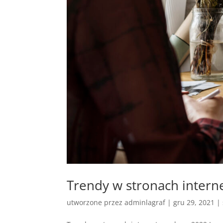
Trendy w stronach inter
utworzone przez
adminlagraf
|
gru 29, 2021
|