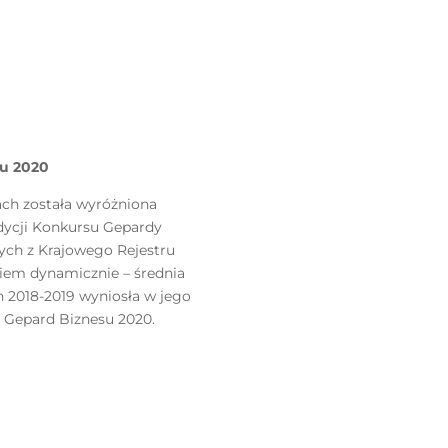
su 2020
cach została wyróżniona
edycji Konkursu Gepardy
ych z Krajowego Rejestru
iem dynamicznie – średnia
h 2018-2019 wyniosła w jego
ł Gepard Biznesu 2020.