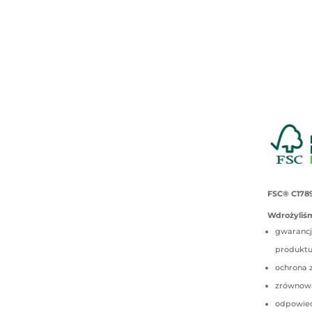
FSC® C178
Wdrożyliśm
gwarancj
produkt
ochrona 
zrównow
odpowied