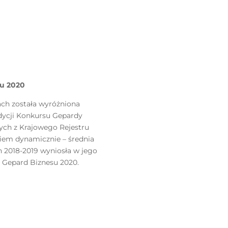
su 2020
cach została wyróżniona
edycji Konkursu Gepardy
ych z Krajowego Rejestru
iem dynamicznie – średnia
h 2018-2019 wyniosła w jego
ł Gepard Biznesu 2020.