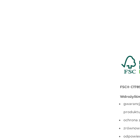
FSC® C178
Wdrożyliśm
gwarancj
produkt
ochrona 
zrównow
odpowied