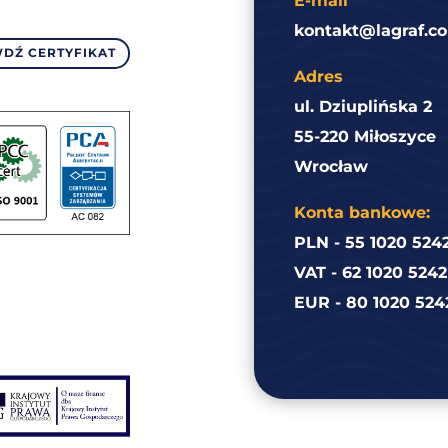
E-mail
kontakt@lagraf.co
DŹ CERTYFIKAT
Adres
ul. Dziuplińska 2
55-220 Miłoszyce
Wrocław
Konta bankowe:
PLN - 55 1020 524
VAT - 62 1020 524
EUR - 80 1020 524