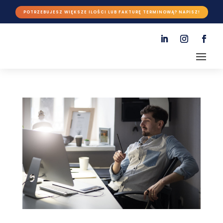
POTRZEBUJESZ WIĘKSZE ILOŚCI LUB FAKTURĘ TERMINOWĄ? NAPISZ!