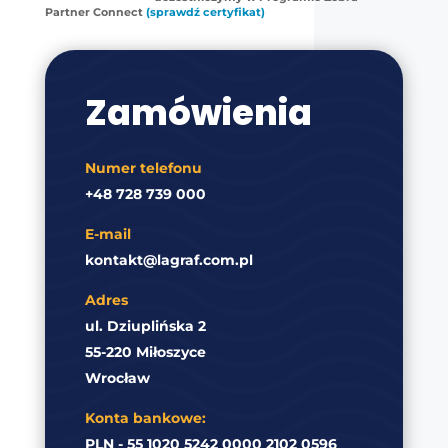
Partner Connect
(sprawdź certyfikat)
Zamówienia
Numer telefonu
+48 728 739 000
E-mail
kontakt@lagraf.com.pl
Adres
ul. Dziuplińska 2
55-220 Miłoszyce
Wrocław
Konta bankowe:
PLN - 55 1020 5242 0000 2102 0596