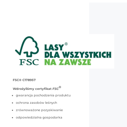
FSC® C178957
®
Wdrożyliśmy certyfikat
FSC
gwarancja pochodzenia produktu
ochrona zasobów leśnych
zrównoważone pozyskiwanie
odpowiedzialna gospodarka