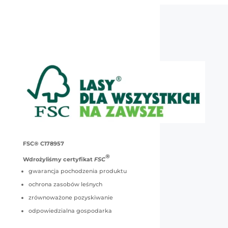
FSC® C178957
®
Wdrożyliśmy certyfikat
FSC
gwarancja pochodzenia produktu
ochrona zasobów leśnych
zrównoważone pozyskiwanie
odpowiedzialna gospodarka