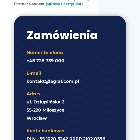
Partner Connect
(sprawdź certyfikat)
Zamówienia
Numer telefonu
+48 728 739 000
E-mail
kontakt@lagraf.com.pl
Adres
ul. Dziuplińska 2
55-220 Miłoszyce
Wrocław
Konta bankowe:
PLN - 55 1020 5242 0000 2102 0596