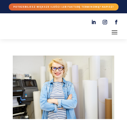
POTRZEBUJESZ WIĘKSZE ILOŚCI LUB FAKTURĘ TERMINOWĄ? NAPISZ!