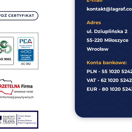
E-mail
kontakt@lagraf.co
DŹ CERTYFIKAT
Adres
ul. Dziuplińska 2
55-220 Miłoszyce
Wrocław
Konta bankowe:
PLN - 55 1020 524
VAT - 62 1020 524
EUR - 80 1020 524