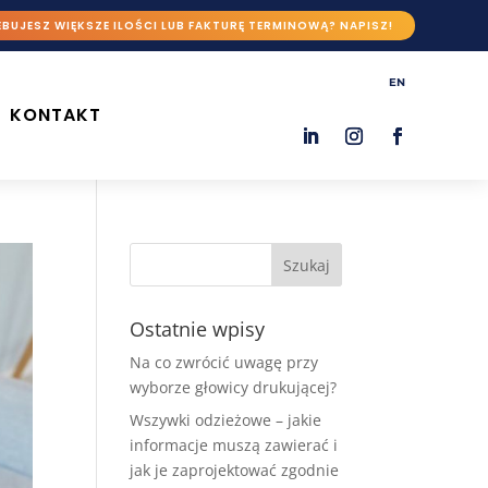
BUJESZ WIĘKSZE ILOŚCI LUB FAKTURĘ TERMINOWĄ? NAPISZ!
EN
KONTAKT
Ostatnie wpisy
Na co zwrócić uwagę przy
wyborze głowicy drukującej?
Wszywki odzieżowe – jakie
informacje muszą zawierać i
jak je zaprojektować zgodnie