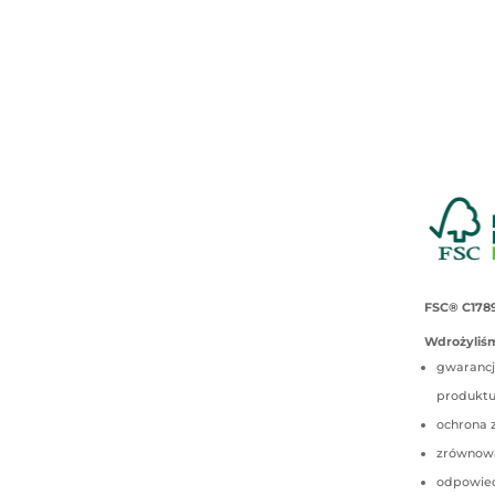
FSC® C178
Wdrożyliśm
gwarancj
produkt
ochrona 
zrównow
odpowied