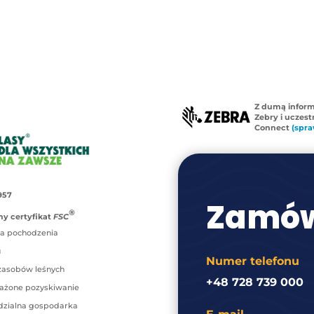
Z dumą infor
Zebry i uczes
Connect
(spra
957
Zamów
®
y certyfikat
FSC
a pochodzenia
u
Numer telefonu
zasobów leśnych
+48 728 739 000
ażone pozyskiwanie
zialna gospodarka