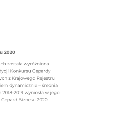
su 2020
cach została wyróżniona
edycji Konkursu Gepardy
ych z Krajowego Rejestru
iem dynamicznie – średnia
h 2018-2019 wyniosła w jego
ł Gepard Biznesu 2020.