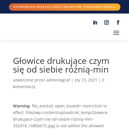
POTRZEBUJESZ WIĘKSZE ILOŚCI LUB FAKTURĘ TERMINOWĄ? NAPISZ!
Głowice drukujące czym
się od siebie różnią-min
utworzone przez
adminlagraf
|
sty 13, 2021
|
0
komentarzy
Warning
: file_exists(): open_basedir restriction in
effect. File(/wp-content/uploads/et_temp/Glowice-
drukujące-czym-się-od-siebie-różnią-min-
332418_1080x675.jpg) is not within the allowed