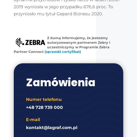
2019 wyniosła w jego przypadku 676,6 proc. To
przyniosło mu tytuł Gepard Biznesu 2020.
Z dumą informujemy, że jesteśmy
autoryzowanym partnerem Zebry i
uczestniczymy w Programie Zebra
Partner Connect
(sprawdź certyfikat)
Zamówienia
Numer telefonu
+48 728 739 000
E-mail
kontakt@lagraf.com.pl