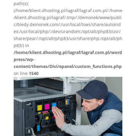
path(s):
(/home/klient.dhosting.pl/lagraf/lagraf.com.pl/:/home
/klient.dhosting.pl/lagraf/.tmp/:/demonek/www/publi
c/bledy.demonek.com/:/usr/local/lsws/share/autoind
ex:/usr/local/php/:/dev/urandom:/opt/alt/php83/usr/
share/pear/:/opt/alt/php83/usr/share/php:/opt/alt/ph
p83/) in
/home/klient.dhosting.pl/lagraf/lagraf.com.pl/word
press/wp-
content/themes/Divi/epanel/custom_functions.php
on line
1540