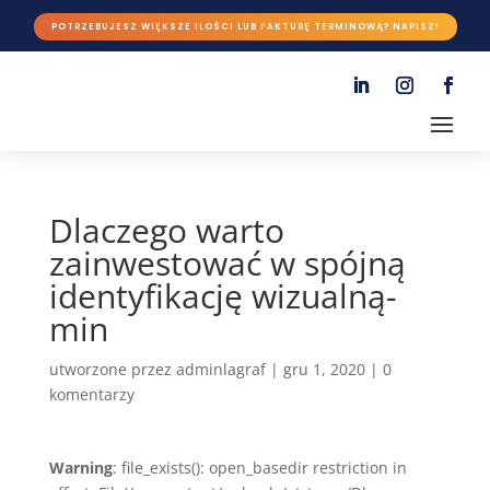
POTRZEBUJESZ WIĘKSZE ILOŚCI LUB FAKTURĘ TERMINOWĄ? NAPISZ!
Dlaczego warto
zainwestować w spójną
identyfikację wizualną-
min
utworzone przez
adminlagraf
|
gru 1, 2020
|
0
komentarzy
Warning
: file_exists(): open_basedir restriction in