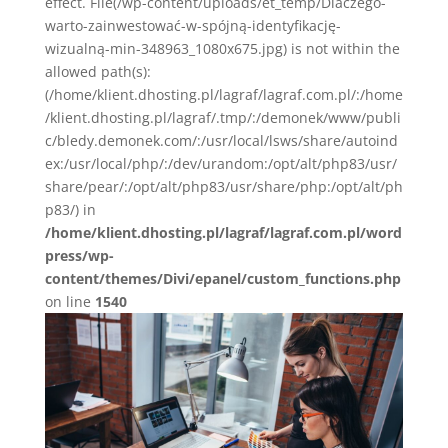
effect. File(/wp-content/uploads/et_temp/Dlaczego-
warto-zainwestować-w-spójną-identyfikację-
wizualną-min-348963_1080x675.jpg) is not within the
allowed path(s):
(/home/klient.dhosting.pl/lagraf/lagraf.com.pl/:/home
/klient.dhosting.pl/lagraf/.tmp/:/demonek/www/publi
c/bledy.demonek.com/:/usr/local/lsws/share/autoind
ex:/usr/local/php/:/dev/urandom:/opt/alt/php83/usr/
share/pear/:/opt/alt/php83/usr/share/php:/opt/alt/ph
p83/) in
/home/klient.dhosting.pl/lagraf/lagraf.com.pl/word
press/wp-
content/themes/Divi/epanel/custom_functions.php
on line
1540