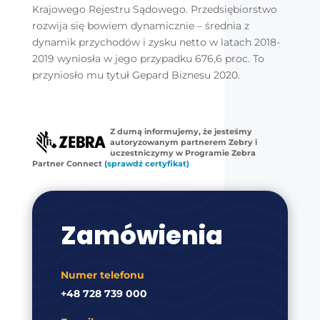
Krajowego Rejestru Sądowego. Przedsiębiorstwo
rozwija się bowiem dynamicznie – średnia z
dynamik przychodów i zysku netto w latach 2018-
2019 wyniosła w jego przypadku 676,6 proc. To
przyniosło mu tytuł Gepard Biznesu 2020.
Z dumą informujemy, że jesteśmy
autoryzowanym partnerem Zebry i
uczestniczymy w Programie Zebra
Partner Connect
(sprawdź certyfikat)
Zamówienia
Numer telefonu
+48 728 739 000