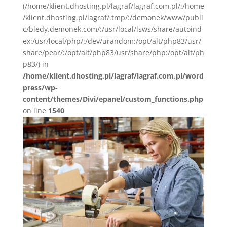
(/home/klient.dhosting.pl/lagraf/lagraf.com.pl/:/home
/klient.dhosting.pl/lagraf/.tmp/:/demonek/www/publi
c/bledy.demonek.com/:/usr/local/lsws/share/autoind
ex:/usr/local/php/:/dev/urandom:/opt/alt/php83/usr/
share/pear/:/opt/alt/php83/usr/share/php:/opt/alt/ph
p83/) in
/home/klient.dhosting.pl/lagraf/lagraf.com.pl/word
press/wp-
content/themes/Divi/epanel/custom_functions.php
on line
1540