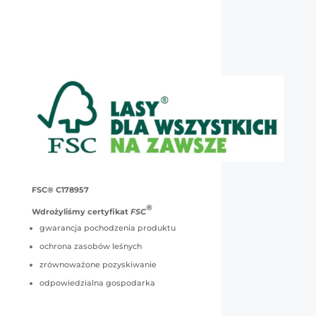
FSC® C178957
®
Wdrożyliśmy certyfikat
FSC
gwarancja pochodzenia produktu
ochrona zasobów leśnych
zrównoważone pozyskiwanie
odpowiedzialna gospodarka