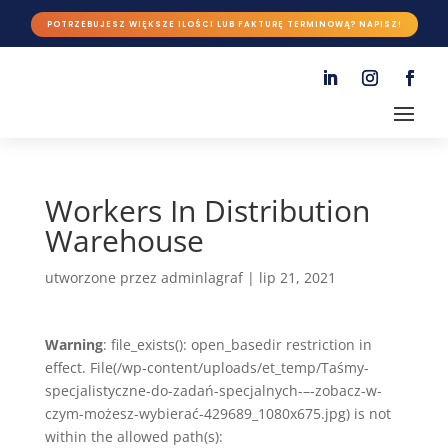
POTRZEBUJESZ WIĘKSZE ILOŚCI LUB FAKTURĘ TERMINOWĄ? NAPISZ!
Workers In Distribution
Warehouse
utworzone przez
adminlagraf
|
lip 21, 2021
Warning
: file_exists(): open_basedir restriction in
effect. File(/wp-content/uploads/et_temp/Taśmy-
specjalistyczne-do-zadań-specjalnych-–-zobacz-w-
czym-możesz-wybierać-429689_1080x675.jpg) is not
within the allowed path(s):