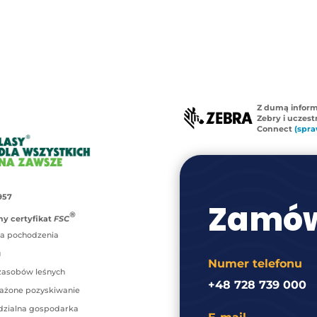
Z dumą infor
Zebry i uczes
Connect
(spra
957
Zamów
®
y certyfikat
FSC
a pochodzenia
u
Numer telefonu
zasobów leśnych
+48 728 739 000
ażone pozyskiwanie
zialna gospodarka