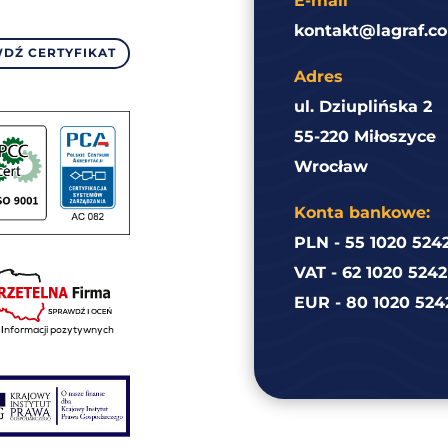
E-mail
kontakt@lagraf.co
DŹ CERTYFIKAT
Adres
ul. Dziuplińska 2
55-220 Miłoszyce
Wrocław
Konta bankowe:
PLN - 55 1020 524
VAT - 62 1020 524
EUR - 80 1020 524