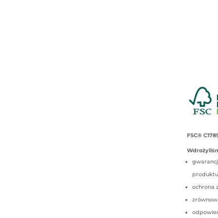
FSC® C178
Wdrożyliśm
gwarancj
produkt
ochrona 
zrównow
odpowied