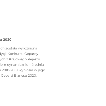
su 2020
cach została wyróżniona
edycji Konkursu Gepardy
ych z Krajowego Rejestru
iem dynamicznie – średnia
h 2018-2019 wyniosła w jego
ł Gepard Biznesu 2020.