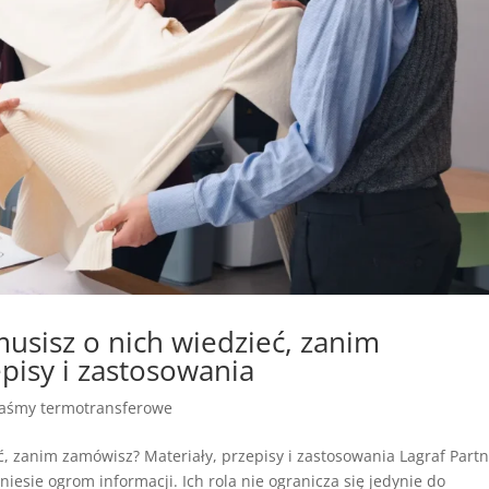
usisz o nich wiedzieć, zanim
pisy i zastosowania
taśmy termotransferowe
, zanim zamówisz? Materiały, przepisy i zastosowania Lagraf Part
niesie ogrom informacji. Ich rola nie ogranicza się jedynie do