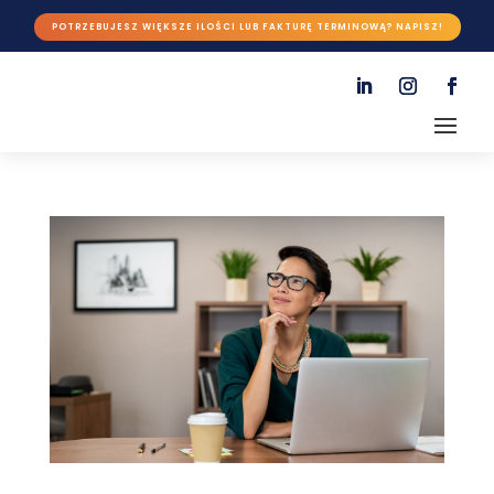
POTRZEBUJESZ WIĘKSZE ILOŚCI LUB FAKTURĘ TERMINOWĄ? NAPISZ!