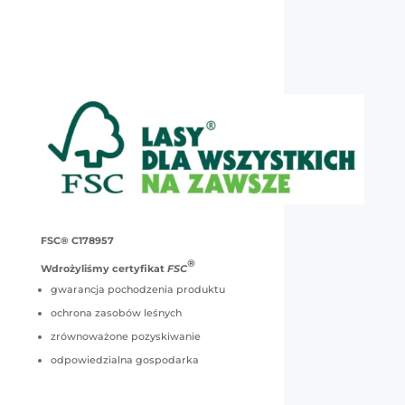
FSC® C178957
®
Wdrożyliśmy certyfikat
FSC
gwarancja pochodzenia produktu
ochrona zasobów leśnych
zrównoważone pozyskiwanie
odpowiedzialna gospodarka