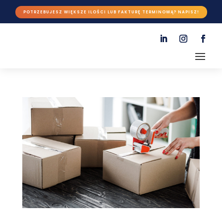
POTRZEBUJESZ WIĘKSZE ILOŚCI LUB FAKTURĘ TERMINOWĄ? NAPISZ!