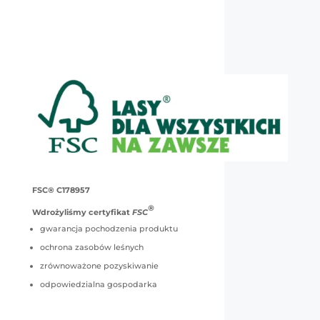
FSC® C178957
®
Wdrożyliśmy certyfikat
FSC
gwarancja pochodzenia produktu
ochrona zasobów leśnych
zrównoważone pozyskiwanie
odpowiedzialna gospodarka