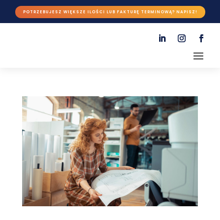
POTRZEBUJESZ WIĘKSZE ILOŚCI LUB FAKTURĘ TERMINOWĄ? NAPISZ!