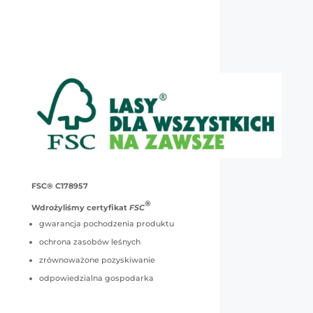
FSC® C178957
®
Wdrożyliśmy certyfikat
FSC
gwarancja pochodzenia produktu
ochrona zasobów leśnych
zrównoważone pozyskiwanie
odpowiedzialna gospodarka