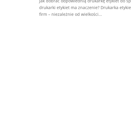
Jak dobrać odpowiednią drukarkę etykiet do sp
drukarki etykiet ma znaczenie? Drukarka etyk
firm – niezależnie od wielkości...