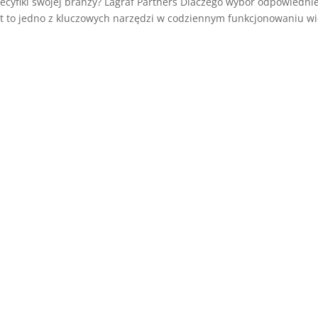
ecyfiki swojej branży? Lagraf Partners Dlaczego wybór odpowiednie
iet to jedno z kluczowych narzędzi w codziennym funkcjonowaniu wi