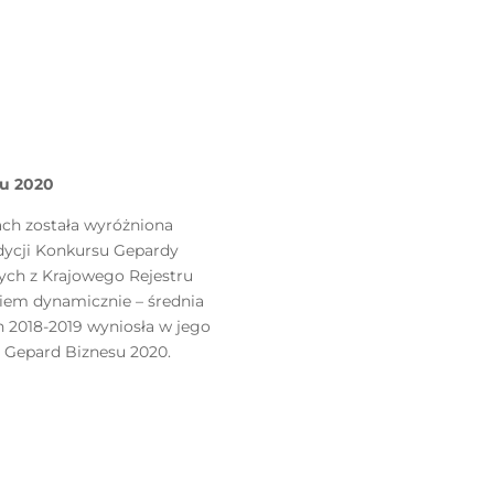
su 2020
cach została wyróżniona
edycji Konkursu Gepardy
ych z Krajowego Rejestru
iem dynamicznie – średnia
h 2018-2019 wyniosła w jego
ł Gepard Biznesu 2020.