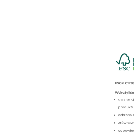
FSC® C178
Wdrożyliśm
gwarancj
produkt
ochrona 
zrównow
odpowied