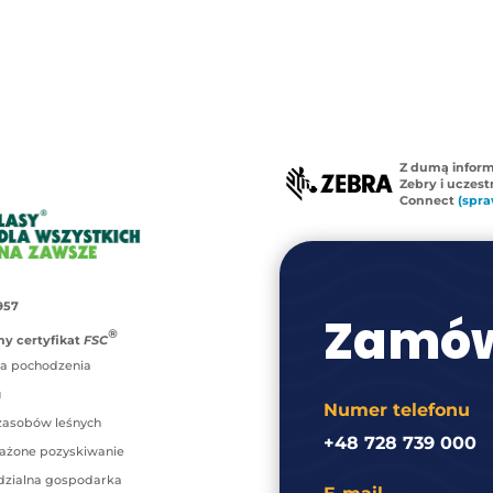
Z dumą infor
Zebry i uczes
Connect
(spra
957
Zamów
®
y certyfikat
FSC
a pochodzenia
u
Numer telefonu
zasobów leśnych
+48 728 739 000
ażone pozyskiwanie
zialna gospodarka