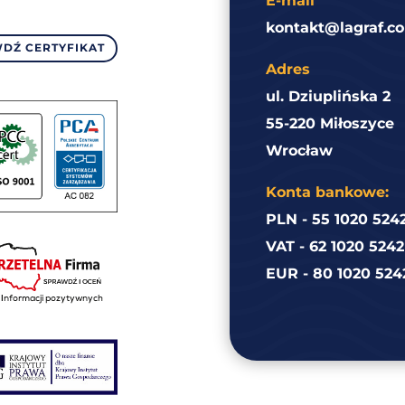
E-mail
kontakt@lagraf.co
DŹ CERTYFIKAT
Adres
ul. Dziuplińska 2
55-220 Miłoszyce
Wrocław
Konta bankowe:
PLN - 55 1020 524
VAT - 62 1020 524
EUR - 80 1020 524