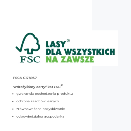
FSC® C178957
®
Wdrożyliśmy certyfikat
FSC
gwarancja pochodzenia produktu
ochrona zasobów leśnych
zrównoważone pozyskiwanie
odpowiedzialna gospodarka