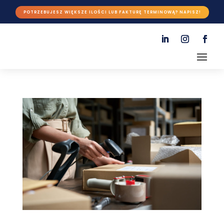
POTRZEBUJESZ WIĘKSZE ILOŚCI LUB FAKTURĘ TERMINOWĄ? NAPISZ!