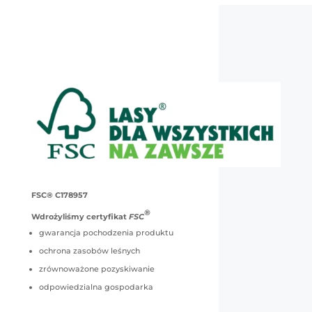
FSC® C178957
®
Wdrożyliśmy certyfikat
FSC
gwarancja pochodzenia produktu
ochrona zasobów leśnych
zrównoważone pozyskiwanie
odpowiedzialna gospodarka