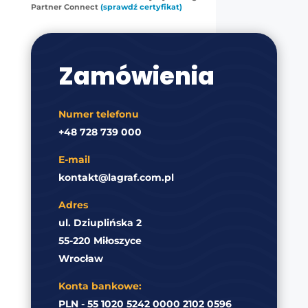
Partner Connect
(sprawdź certyfikat)
Zamówienia
Numer telefonu
+48 728 739 000
E-mail
kontakt@lagraf.com.pl
Adres
ul. Dziuplińska 2
55-220 Miłoszyce
Wrocław
Konta bankowe:
PLN - 55 1020 5242 0000 2102 0596