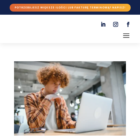
POTRZEBUJESZ WIĘKSZE ILOŚCI LUB FAKTURĘ TERMINOWĄ? NAPISZ!