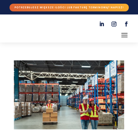
POTRZEBUJESZ WIĘKSZE ILOŚCI LUB FAKTURĘ TERMINOWĄ? NAPISZ!