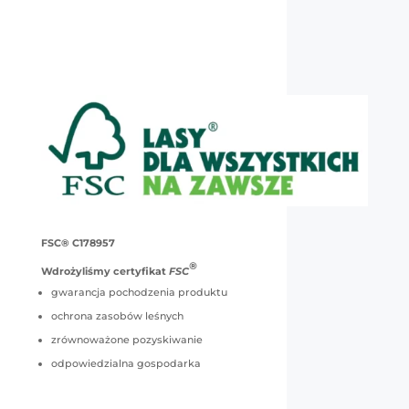
FSC® C178957
®
Wdrożyliśmy certyfikat
FSC
gwarancja pochodzenia produktu
ochrona zasobów leśnych
zrównoważone pozyskiwanie
odpowiedzialna gospodarka