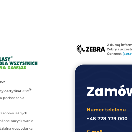
Z dumą infor
Zebry i uczes
Connect
(spra
957
Zamów
®
y certyfikat
FSC
a pochodzenia
u
Numer telefonu
zasobów leśnych
+48 728 739 000
ażone pozyskiwanie
zialna gospodarka