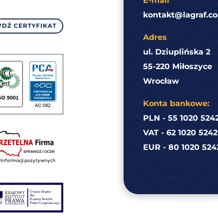
E-mail
kontakt@lagraf.co
DŹ CERTYFIKAT
Adres
ul. Dziuplińska 2
55-220 Miłoszyce
Wrocław
Konta bankowe:
PLN - 55 1020 524
VAT - 62 1020 524
EUR - 80 1020 524