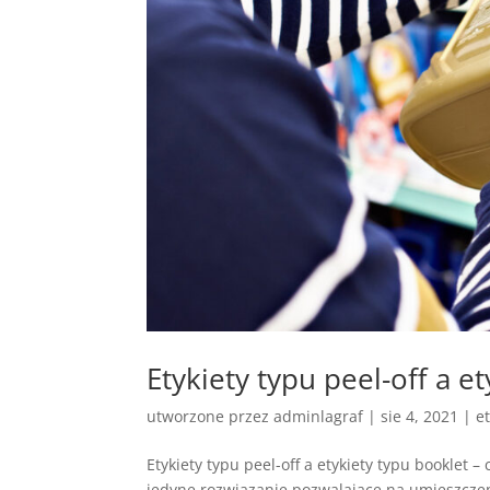
Etykiety typu peel-off a e
utworzone przez
adminlagraf
|
sie 4, 2021
|
e
Etykiety typu peel-off a etykiety typu booklet 
jedyne rozwiązanie pozwalające na umieszczen