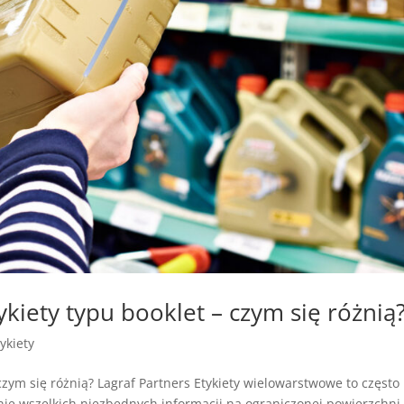
tykiety typu booklet – czym się różnią
tykiety
– czym się różnią? Lagraf Partners Etykiety wielowarstwowe to często
ie wszelkich niezbędnych informacji na ograniczonej powierzchni