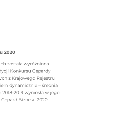
su 2020
cach została wyróżniona
edycji Konkursu Gepardy
ych z Krajowego Rejestru
iem dynamicznie – średnia
h 2018-2019 wyniosła w jego
ł Gepard Biznesu 2020.