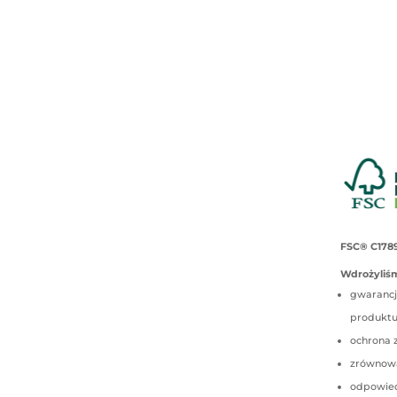
FSC® C178
Wdrożyliśm
gwarancj
produkt
ochrona 
zrównow
odpowied