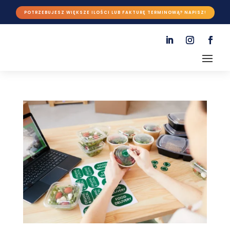
POTRZEBUJESZ WIĘKSZE ILOŚCI LUB FAKTURĘ TERMINOWĄ? NAPISZ!