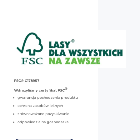
FSC® C178957
®
Wdrożyliśmy certyfikat
FSC
gwarancja pochodzenia produktu
ochrona zasobów leśnych
zrównoważone pozyskiwanie
odpowiedzialna gospodarka