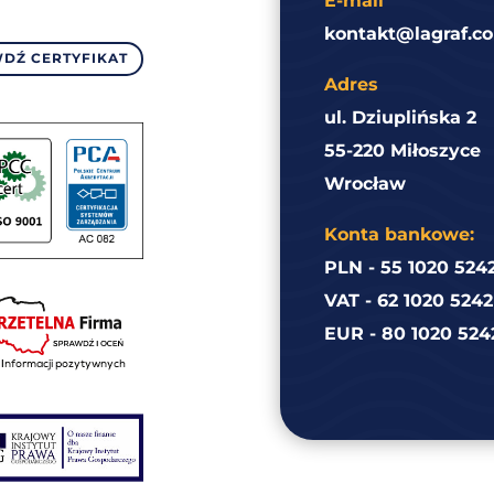
E-mail
kontakt@lagraf.co
DŹ CERTYFIKAT
Adres
ul. Dziuplińska 2
55-220 Miłoszyce
Wrocław
Konta bankowe:
PLN - 55 1020 524
VAT - 62 1020 524
EUR - 80 1020 524