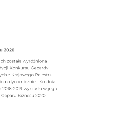
su 2020
cach została wyróżniona
edycji Konkursu Gepardy
ych z Krajowego Rejestru
iem dynamicznie – średnia
h 2018-2019 wyniosła w jego
ł Gepard Biznesu 2020.