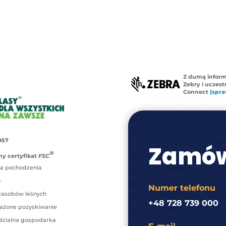
Z dumą infor
Zebry i uczes
Connect
(spra
957
Zamów
®
y certyfikat
FSC
a pochodzenia
u
Numer telefonu
zasobów leśnych
+48 728 739 000
ażone pozyskiwanie
zialna gospodarka