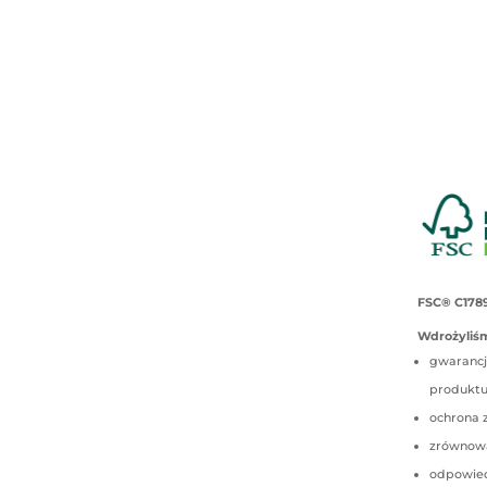
FSC® C178
Wdrożyliśm
gwarancj
produkt
ochrona 
zrównow
odpowied