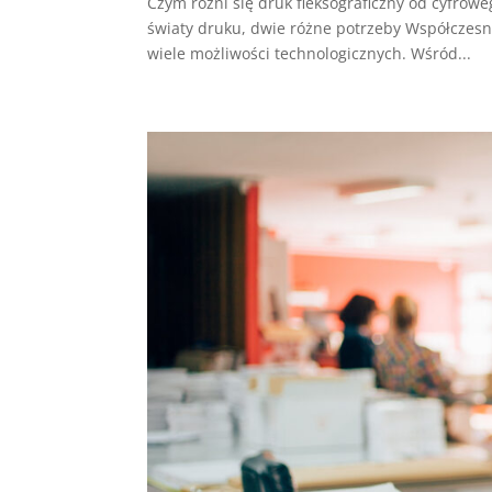
Czym różni się druk fleksograficzny od cyfrow
światy druku, dwie różne potrzeby Współczesn
wiele możliwości technologicznych. Wśród...