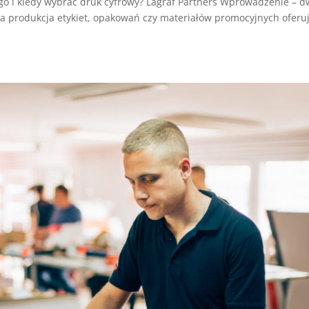
ego i kiedy wybrać druk cyfrowy? Lagraf Partners Wprowadzenie – 
a produkcja etykiet, opakowań czy materiałów promocyjnych oferu