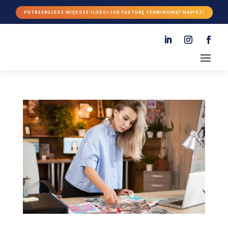
POTRZEBUJESZ WIĘKSZE ILOŚCI LUB FAKTURĘ TERMINOWĄ? NAPISZ!