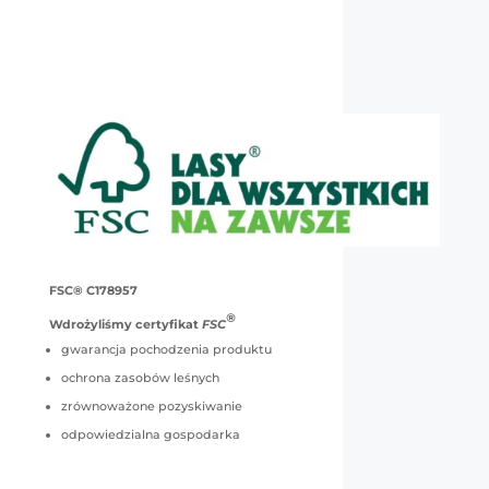
FSC® C178957
®
Wdrożyliśmy certyfikat
FSC
gwarancja pochodzenia produktu
ochrona zasobów leśnych
zrównoważone pozyskiwanie
odpowiedzialna gospodarka