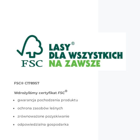
FSC® C178957
®
Wdrożyliśmy certyfikat
FSC
gwarancja pochodzenia produktu
ochrona zasobów leśnych
zrównoważone pozyskiwanie
odpowiedzialna gospodarka