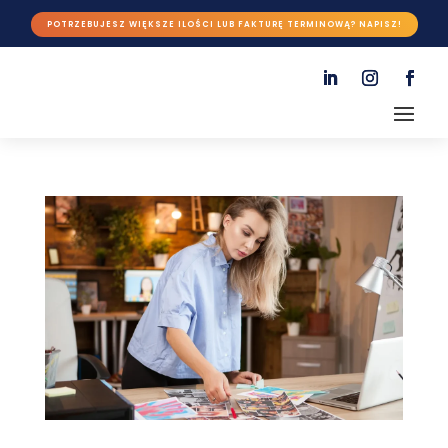
POTRZEBUJESZ WIĘKSZE ILOŚCI LUB FAKTURĘ TERMINOWĄ? NAPISZ!