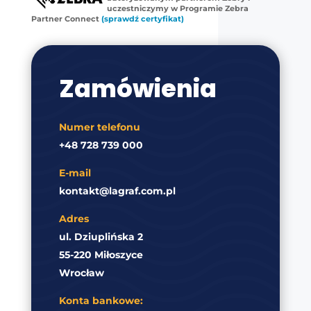
uczestniczymy w Programie Zebra
Partner Connect
(sprawdź certyfikat)
Zamówienia
Numer telefonu
+48 728 739 000
E-mail
kontakt@lagraf.com.pl
Adres
ul. Dziuplińska 2
55-220 Miłoszyce
Wrocław
Konta bankowe: