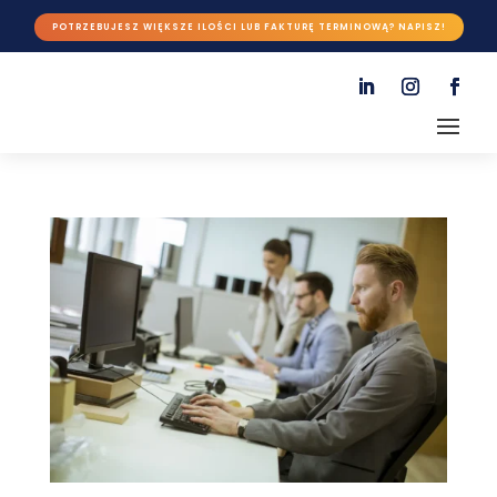
POTRZEBUJESZ WIĘKSZE ILOŚCI LUB FAKTURĘ TERMINOWĄ? NAPISZ!