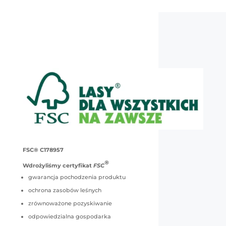
FSC® C178957
®
Wdrożyliśmy certyfikat
FSC
gwarancja pochodzenia produktu
ochrona zasobów leśnych
zrównoważone pozyskiwanie
odpowiedzialna gospodarka