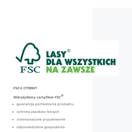
FSC® C178957
®
Wdrożyliśmy certyfikat
FSC
gwarancja pochodzenia produktu
ochrona zasobów leśnych
zrównoważone pozyskiwanie
odpowiedzialna gospodarka