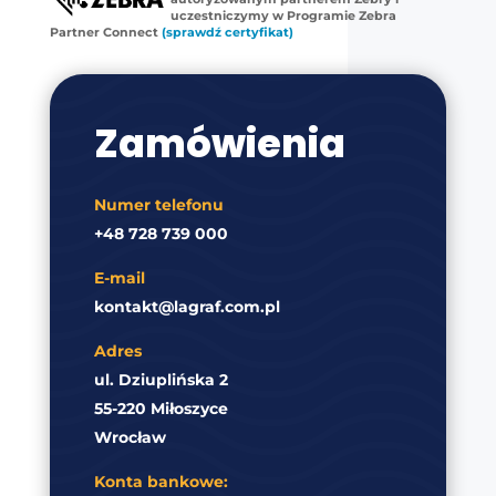
uczestniczymy w Programie Zebra
Partner Connect
(sprawdź certyfikat)
Zamówienia
Numer telefonu
+48 728 739 000
E-mail
kontakt@lagraf.com.pl
Adres
ul. Dziuplińska 2
55-220 Miłoszyce
Wrocław
Konta bankowe: