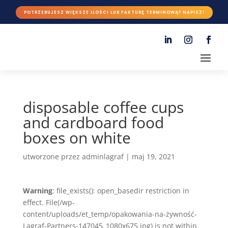
POTRZEBUJESZ WIĘKSZE ILOŚCI LUB FAKTURĘ TERMINOWĄ? NAPISZ!
disposable coffee cups
and cardboard food
boxes on white
utworzone przez
adminlagraf
|
maj 19, 2021
Warning
: file_exists(): open_basedir restriction in
effect. File(/wp-
content/uploads/et_temp/opakowania-na-żywność-
Lagraf-Partners-147045_1080x675.jpg) is not within