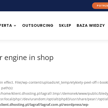
POTRZE
FERTA
OUTSOURCING
SKLEP
BAZA WIEDZY
r engine in shop
n in effect. File(/wp-content/uploads/et_temp/etykiety-peel-off-i-book
 path(s):
l/:/home/klient.dhosting.pl/lagraf/.tmp/:/demonek/www/public/bled
sr/local/php/:/dev/urandom:/opt/alt/php83/usr/share/pear/:/opt/a
lient.dhosting.pl/lagraf/lagraf.com.pl/wordpress/wp-