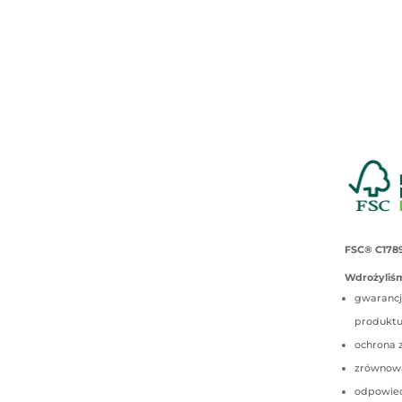
FSC® C178
Wdrożyliśm
gwarancj
produkt
ochrona 
zrównow
odpowied