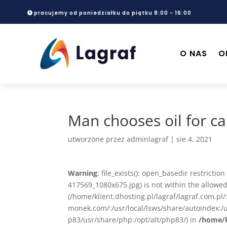
pracujemy od poniedziałku do piątku 8:00 - 16:00
O NAS
O
Man chooses oil for ca
utworzone przez
adminlagraf
|
sie 4, 2021
Warning
: file_exists(): open_basedir restrictio
417569_1080x675.jpg) is not within the allowed
(/home/klient.dhosting.pl/lagraf/lagraf.com.p
monek.com/:/usr/local/lsws/share/autoindex:/u
p83/usr/share/php:/opt/alt/php83/) in
/home/k