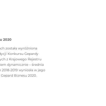
su 2020
cach została wyróżniona
edycji Konkursu Gepardy
ych z Krajowego Rejestru
iem dynamicznie – średnia
h 2018-2019 wyniosła w jego
ł Gepard Biznesu 2020.