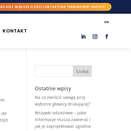
BUJESZ WIĘKSZE ILOŚCI LUB FAKTURĘ TERMINOWĄ? NAPISZ!
EN
KONTAKT
Ostatnie wpisy
Na co zwrócić uwagę przy
let-
wyborze głowicy drukującej?
Wszywki odzieżowe – jakie
y.de
informacje muszą zawierać i
lt/ph
jak je zaprojektować zgodnie