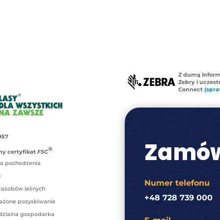
Z dumą infor
Zebry i uczes
Connect
(spra
957
Zamów
®
y certyfikat
FSC
a pochodzenia
u
Numer telefonu
zasobów leśnych
+48 728 739 000
ażone pozyskiwanie
zialna gospodarka