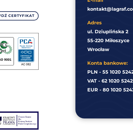
E-mail
kontakt@lagraf.co
DŹ CERTYFIKAT
Adres
ul. Dziuplińska 2
55-220 Miłoszyce
Wrocław
Konta bankowe:
PLN - 55 1020 524
VAT - 62 1020 524
EUR - 80 1020 524