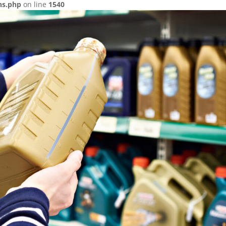
ns.php
on line
1540