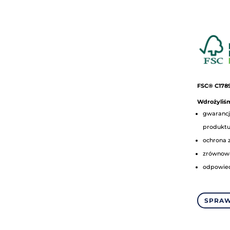
FSC® C178
Wdrożyliśm
gwarancj
produkt
ochrona 
zrównow
odpowied
SPRAW