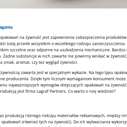
agania
 opakowań na żywność jest zapewnienie zabezpieczenia produktó
zi tutaj przede wszystkim o wszelkiego rodzaju zanieczyszczenia,
tkim szczelne oraz odporne na uszkodzenia mechaniczne. Bardzo i
 Żadne substancje w nich zawarte nie powinny wnikać w żywność, 
 smak, aromat, czy też wygląd żywności.
 żywnością zawarta jest w specjalnym wykazie. Na tego typu opak
ane producenta. Dzięki tym licznym wymaganiom konsument może mi
znaniu najważniejszych wymogów dotyczących opakowań na żywność
rodukcją jest firma Lagraf Partners. Co warto o niej wiedzieć?
az produkcją różnego rodzaju materiałów reklamowych, między inny
ję opakowań (również tych na żywność). Do ich wytwarzania wykorz