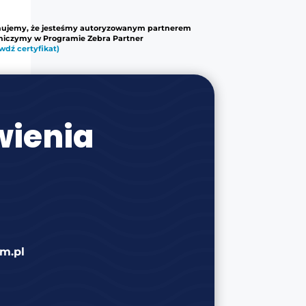
mujemy, że jesteśmy autoryzowanym partnerem
tniczymy w Programie Zebra Partner
wdź certyfikat)
ienia
m.pl