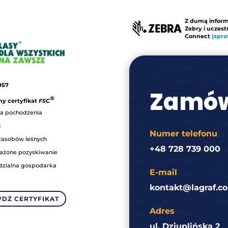
Z dumą infor
Zebry i uczes
Connect
(spra
957
Zamów
®
y certyfikat
FSC
a pochodzenia
u
Numer telefonu
zasobów leśnych
+48 728 739 000
ażone pozyskiwanie
zialna gospodarka
E-mail
kontakt@lagraf.co
DŹ CERTYFIKAT
Adres
ul. Dziuplińska 2