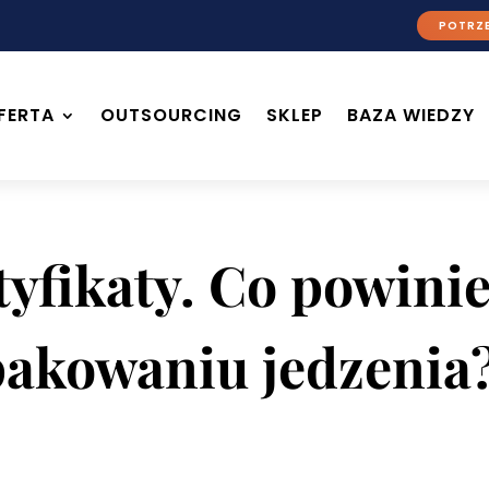
POTRZE
FERTA
OUTSOURCING
SKLEP
BAZA WIEDZY
tyfikaty. Co powini
pakowaniu jedzenia