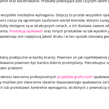
ejenie oraz kaszerowanie. Produkty powstające pod czujnym okiem p
ne wszystkie niezbędne wymagania. Dotyczy to przede wszystkim o
tners cieszy się ogromnym zaufaniem wśród klientów, którymi zazwy
ukty dostępne są w atrakcyjnych cenach, a ich dostawa zawsze o
ienta.
Produkcję opakowań
oraz innych produktów na tak wysokim
 Zapewniają one najwyższą jakość druku i w ten sposób stanowią gw
stotny praktycznie w każdej branży. Powinien on jak najefektywniej 
akowania powinien być bardzo dobrze przemyślany. Potrzebujesz o
żaden problem!
 zakresu tworzenia profesjonalnych
projektów graficznych
opakowań 
rmy możliwe jest stworzenie idealnie dopasowanego opakowania za
ch lub przedstawić konkretne wymagania, do których z pewnością w