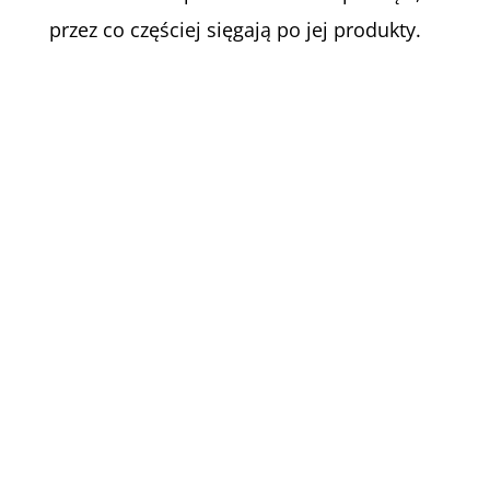
przez co częściej sięgają po jej produkty.
Z przyjemnością pomożemy Ci w
wyborze właściwego produktu
oraz doborze technologii
produkcji. Zadzwoń do nas lub