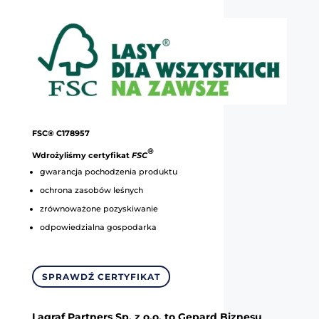
FSC® C178957
®
Wdrożyliśmy certyfikat
FSC
gwarancja pochodzenia produktu
ochrona zasobów leśnych
zrównoważone pozyskiwanie
odpowiedzialna gospodarka
SPRAWDŹ CERTYFIKAT
Lagraf Partners Sp. z o.o. to Gepard Biznesu