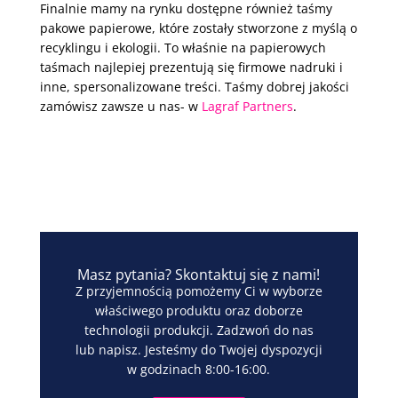
Finalnie mamy na rynku dostępne również taśmy
pakowe papierowe, które zostały stworzone z myślą o
recyklingu i ekologii. To właśnie na papierowych
taśmach najlepiej prezentują się firmowe nadruki i
inne, spersonalizowane treści. Taśmy dobrej jakości
zamówisz zawsze u nas- w
Lagraf Partners
.
Masz pytania? Skontaktuj się z nami!
Z przyjemnością pomożemy Ci w wyborze
właściwego produktu oraz doborze
technologii produkcji. Zadzwoń do nas
lub napisz. Jesteśmy do Twojej dyspozycji
w godzinach 8:00-16:00.