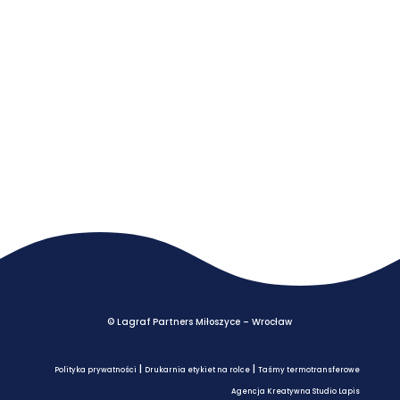
© Lagraf Partners Miłoszyce – Wrocław
|
|
Polityka prywatności
Drukarnia etykiet na rolce
Taśmy termotransferowe
Agencja Kreatywna Studio Lapis