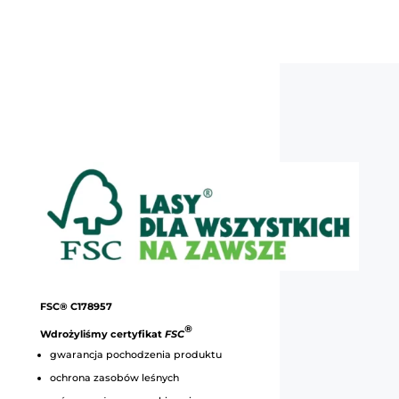
FSC® C178957
®
Wdrożyliśmy certyfikat
FSC
gwarancja pochodzenia produktu
ochrona zasobów leśnych