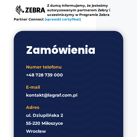
Z dumą informujemy, że jesteśmy
autoryzowanym partnerem Zebry i
uczestniczymy w Programie Zebra
Partner Connect
(sprawdź certyfikat)
Zamówienia
Numer telefonu
+48 728 739 000
E-mail
kontakt@lagraf.com.pl
Adres
ul. Dziuplińska 2
55-220 Miłoszyce
Wrocław