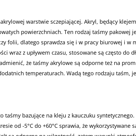
a akrylowej warstwie sczepiającej. Akryl, będący kle
opowatych powierzchniach. Ten rodzaj taśmy pakowej
y folii, dlatego sprawdza się i w pracy biurowej i w
ości wraz z upływem czasu, stosowane są często do 
admienić, że taśmy akrylowe są odporne też na prom
dodatnich temperaturach. Wadą tego rodzaju taśm, j
 taśmy bazujące na kleju z kauczuku syntetycznego.
esie od -5°C do +60°C sprawia, że wykorzystywane są 
elt są odporne na wilgotność, zatem warunki atmosfe