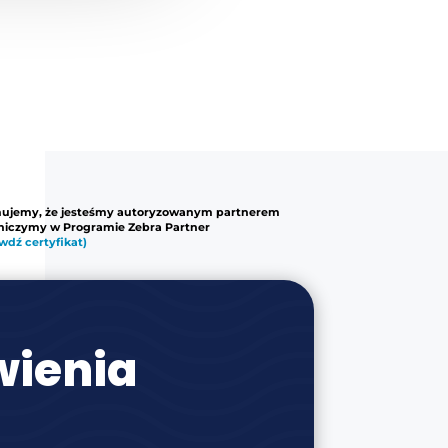
mujemy, że jesteśmy autoryzowanym partnerem
tniczymy w Programie Zebra Partner
wdź certyfikat)
ienia