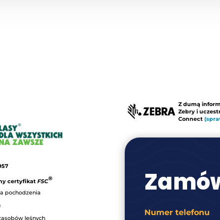
Z dumą infor
Zebry i uczes
Connect
(spra
957
Zamów
®
y certyfikat
FSC
a pochodzenia
u
Numer telefonu
zasobów leśnych