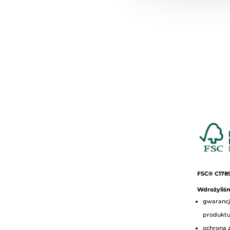
FSC® C178
Wdrożyliśm
gwarancj
produkt
ochrona 