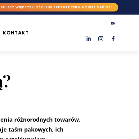
BUJESZ WIĘKSZE ILOŚCI LUB FAKTURĘ TERMINOWĄ? NAPISZ!
EN
KONTAKT
ą?
zenia różnorodnych towarów.
aje taśm pakowych, ich