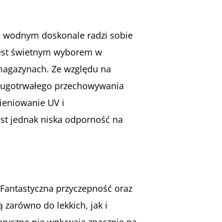
jem wodnym doskonale radzi sobie
 jest świetnym wyborem w
 magazynach. Ze względu na
długotrwałego przechowywania
ieniowanie UV i
est jednak niska odporność na
 Fantastyczna przyczepność oraz
zarówno do lekkich, jak i
ryczne nie wpływają znacznie na