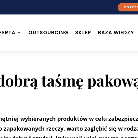
POTRZE
FERTA
OUTSOURCING
SKLEP
BAZA WIEDZY
 dobrą taśmę pakow
hętniej wybieranych produktów w celu zabezpiec
 zapakowanych rzeczy, warto zagłębić się w rodz