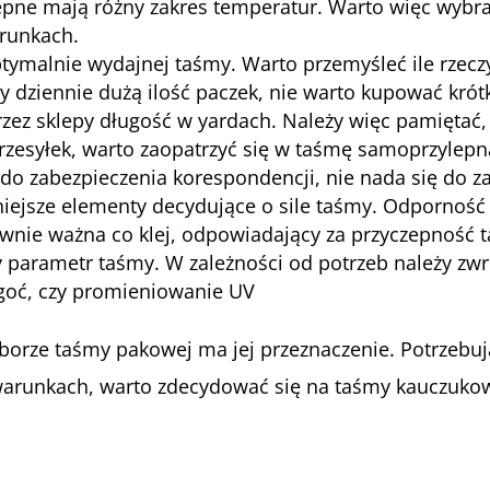
ne mają różny zakres temperatur. Warto więc wybrać
arunkach.
tymalnie wydajnej taśmy. Warto przemyśleć ile rzecz
my dziennie dużą ilość paczek, nie warto kupować kró
zez sklepy długość w yardach. Należy więc pamiętać, 
rzesyłek, warto zaopatrzyć się w taśmę samoprzylepn
 zabezpieczenia korespondencji, nie nada się do za
niejsze elementy decydujące o sile taśmy. Odporność 
równie ważna co klej, odpowiadający za przyczepność 
y parametr taśmy. W zależności od potrzeb należy zw
lgoć, czy promieniowanie UV
borze taśmy pakowej ma jej przeznaczenie. Potrzebują
runkach, warto zdecydować się na taśmy kauczukowe