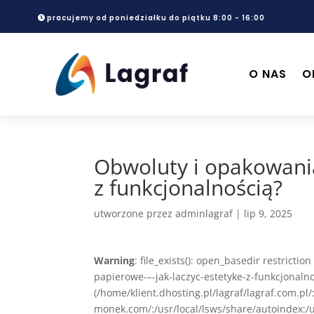
pracujemy od poniedziałku do piątku 8:00 - 16:00
O NAS
O
Obwoluty i opakowania 
z funkcjonalnością?
utworzone przez
adminlagraf
|
lip 9, 2025
Warning
: file_exists(): open_basedir restrict
papierowe-–-jak-laczyc-estetyke-z-funkcjonaln
(/home/klient.dhosting.pl/lagraf/lagraf.com.p
monek.com/:/usr/local/lsws/share/autoindex:/u