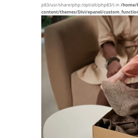
p83/usr/share/php:/opt/alt/php83/) in
/home/k
content/themes/Divi/epanel/custom_functio