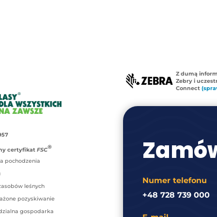
Z dumą infor
Zebry i uczes
Connect
(spra
957
Zamów
®
y certyfikat
FSC
a pochodzenia
u
Numer telefonu
zasobów leśnych
+48 728 739 000
ażone pozyskiwanie
zialna gospodarka