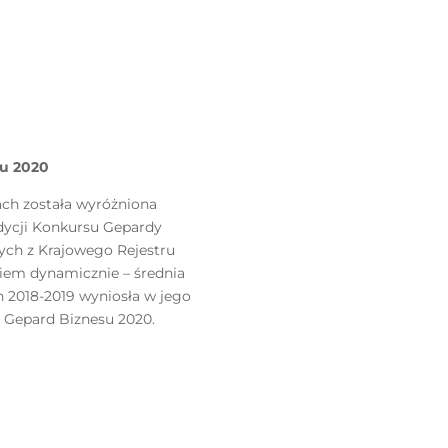
su 2020
cach została wyróżniona
edycji Konkursu Gepardy
ych z Krajowego Rejestru
iem dynamicznie – średnia
h 2018-2019 wyniosła w jego
ł Gepard Biznesu 2020.