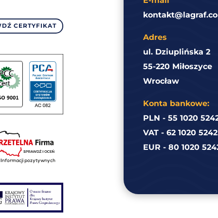
E-mail
kontakt@lagraf.co
DŹ CERTYFIKAT
Adres
ul. Dziuplińska 2
55-220 Miłoszyce
Wrocław
Konta bankowe:
PLN - 55 1020 524
VAT - 62 1020 524
EUR - 80 1020 524