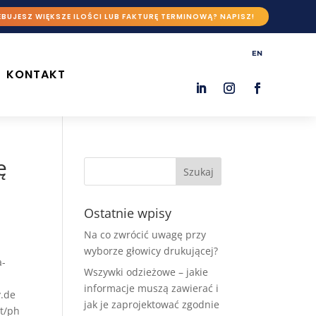
BUJESZ WIĘKSZE ILOŚCI LUB FAKTURĘ TERMINOWĄ? NAPISZ!
EN
KONTAKT
̨
Ostatnie wpisy
Na co zwrócić uwagę przy
wyborze głowicy drukującej?
a-
Wszywki odzieżowe – jakie
informacje muszą zawierać i
y.de
jak je zaprojektować zgodnie
lt/ph