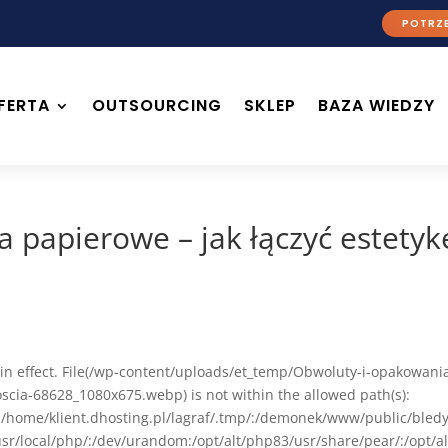
POTRZE
FERTA
OUTSOURCING
SKLEP
BAZA WIEDZY
papierowe – jak łączyć estetyke
ion in effect. File(/wp-content/uploads/et_temp/Obwoluty-i-opakowani
oscia-68628_1080x675.webp) is not within the allowed path(s):
l/:/home/klient.dhosting.pl/lagraf/.tmp/:/demonek/www/public/bled
sr/local/php/:/dev/urandom:/opt/alt/php83/usr/share/pear/:/opt/a