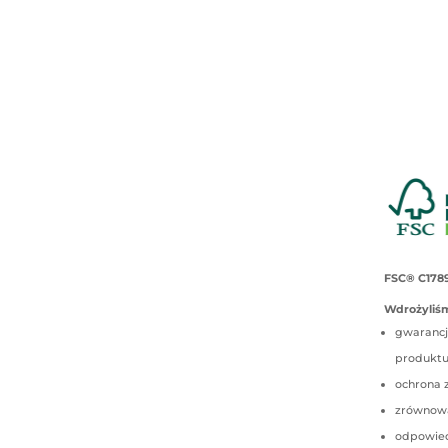
FSC® C178
Wdrożyliśm
gwarancj
produkt
ochrona 
zrównow
odpowied