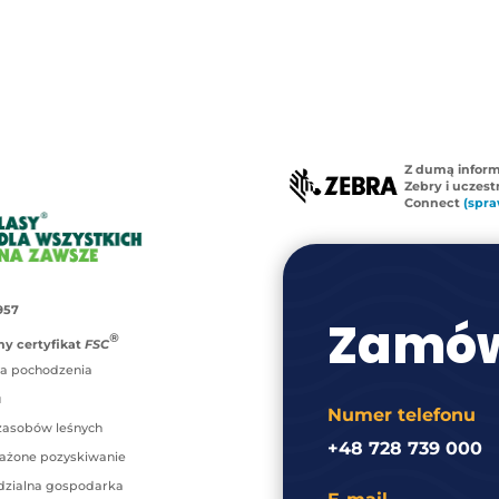
Z dumą infor
Zebry i uczes
Connect
(spra
957
Zamów
®
y certyfikat
FSC
a pochodzenia
u
Numer telefonu
zasobów leśnych
+48 728 739 000
ażone pozyskiwanie
zialna gospodarka