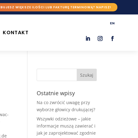
BUJESZ WIĘKSZE ILOŚCI LUB FAKTURĘ TERMINOWĄ? NAPISZ!
EN
KONTAKT
Ostatnie wpisy
Na co zwrócić uwagę przy
wyborze głowicy drukującej?
owac-
Wszywki odzieżowe – jakie
e
informacje muszą zawierać i
jak je zaprojektować zgodnie
y.de