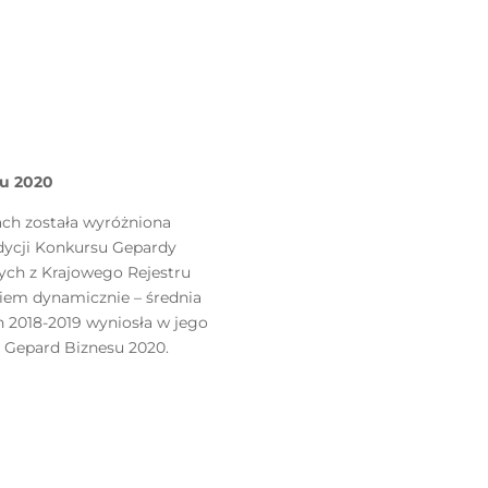
su 2020
cach została wyróżniona
edycji Konkursu Gepardy
ych z Krajowego Rejestru
iem dynamicznie – średnia
h 2018-2019 wyniosła w jego
ł Gepard Biznesu 2020.