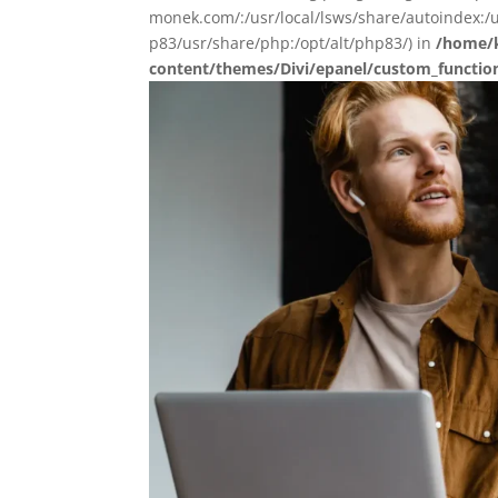
monek.com/:/usr/local/lsws/share/autoindex:/u
p83/usr/share/php:/opt/alt/php83/) in
/home/k
content/themes/Divi/epanel/custom_functio