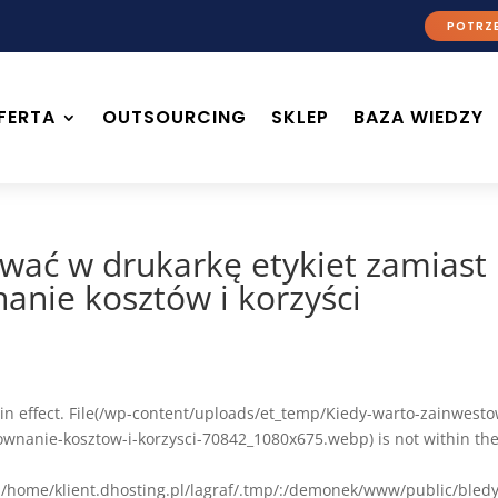
POTRZE
FERTA
OUTSOURCING
SKLEP
BAZA WIEDZY
ać w drukarkę etykiet zamiast
anie kosztów i korzyści
ion in effect. File(/wp-content/uploads/et_temp/Kiedy-warto-zainwest
ownanie-kosztow-i-korzysci-70842_1080x675.webp) is not within th
l/:/home/klient.dhosting.pl/lagraf/.tmp/:/demonek/www/public/bled