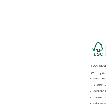
FSC® C178
Wdrożyliśm
gwarancj
produkt
ochrona 
zrównow
odpowied