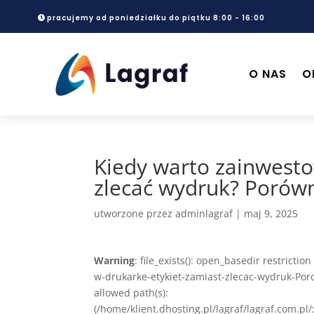
pracujemy od poniedziałku do piątku 8:00 - 16:00
O NAS
O
Kiedy warto zainwestow
zlecać wydruk? Porówn
utworzone przez
adminlagraf
|
maj 9, 2025
Warning
: file_exists(): open_basedir restrict
w-drukarke-etykiet-zamiast-zlecac-wydruk-Por
allowed path(s):
(/home/klient.dhosting.pl/lagraf/lagraf.com.p