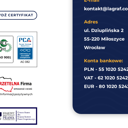
E-mail
kontakt@lagraf.co
DŹ CERTYFIKAT
Adres
ul. Dziuplińska 2
55-220 Miłoszyce
Wrocław
Konta bankowe:
PLN - 55 1020 524
VAT - 62 1020 524
EUR - 80 1020 524