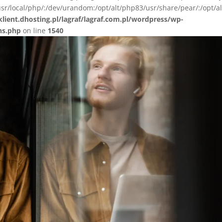
sr/local/php/:/dev/urandom:/opt/alt/php83/usr/share/pear/:/opt/a
lient.dhosting.pl/lagraf/lagraf.com.pl/wordpress/wp-
ns.php
on line
1540